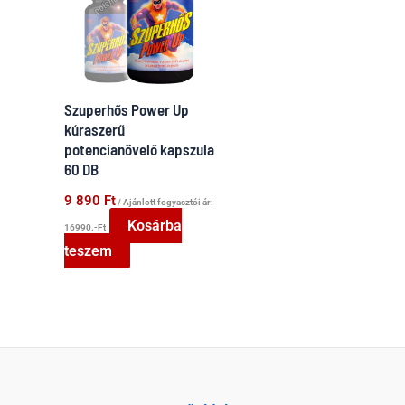
Szuperhős Power Up
kúraszerű
potencianövelő kapszula
60 DB
9 890
Ft
/ Ajánlott fogyasztói ár:
Kosárba
16990.-Ft
teszem