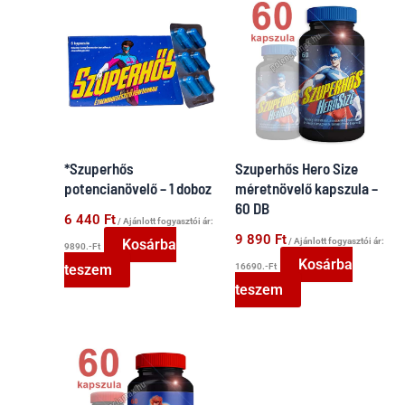
*Szuperhős
Szuperhős Hero Size
potencianövelő – 1 doboz
méretnövelő kapszula –
60 DB
6 440
Ft
/ Ajánlott fogyasztói ár:
9 890
Ft
/ Ajánlott fogyasztói ár:
Kosárba
9890.-Ft
Kosárba
16690.-Ft
teszem
teszem