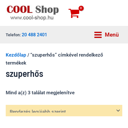
Skip
to
content
Menü
20 488 2401
Telefon:
Main
Menu
Kezdőlap
/ “szuperhős” címkével rendelkező
termékek
szuperhős
Sorted
Mind a(z) 3 találat megjelenítve
by
latest