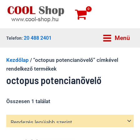
Skip
to
content
Menü
20 488 2401
Telefon:
Main
Menu
Kezdőlap
/ “octopus potencianövelő” címkével
rendelkező termékek
octopus potencianövelő
Összesen 1 találat