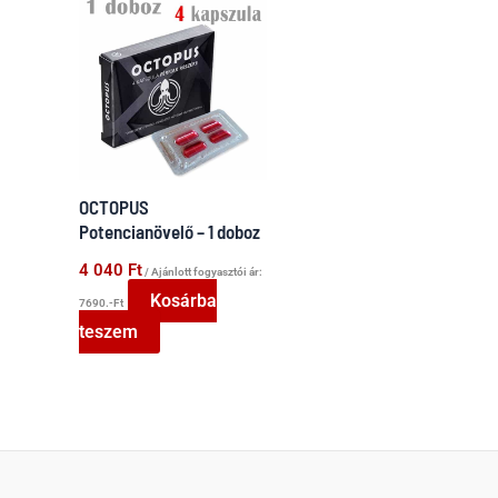
OCTOPUS
Potencianövelő – 1 doboz
4 040
Ft
/ Ajánlott fogyasztói ár:
Kosárba
7690.-Ft
teszem