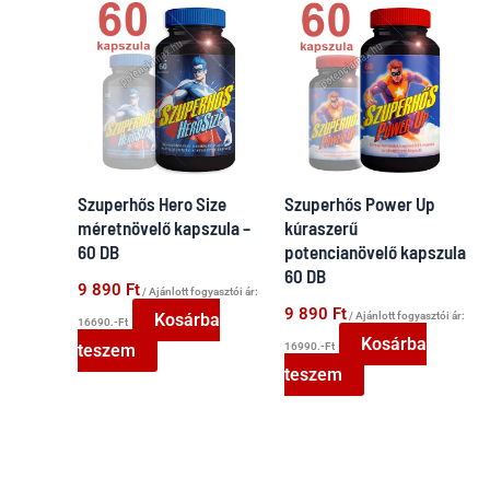
Szuperhős Hero Size
Szuperhős Power Up
méretnövelő kapszula –
kúraszerű
60 DB
potencianövelő kapszula
60 DB
9 890
Ft
/ Ajánlott fogyasztói ár:
9 890
Ft
/ Ajánlott fogyasztói ár:
Kosárba
16690.-Ft
Kosárba
16990.-Ft
teszem
teszem