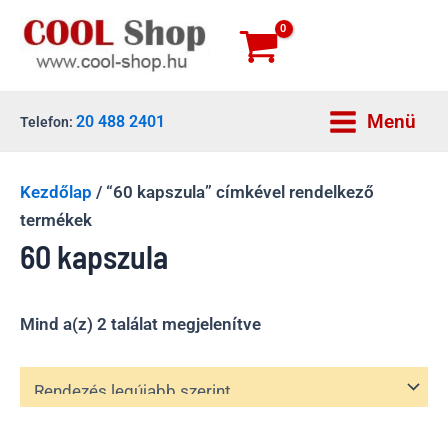
Skip
to
content
Menü
20 488 2401
Telefon:
Main
Menu
Kezdőlap
/ “60 kapszula” címkével rendelkező
termékek
60 kapszula
Sorted
Mind a(z) 2 találat megjelenítve
by
latest