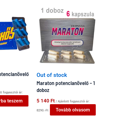
otencianövelő
Out of stock
Maraton potencianövelő – 1
doboz
tt fogyasztói ár:
5 140
Ft
rba teszem
/ Ajánlott fogyasztói ár:
Tovább olvasom
8290.-Ft