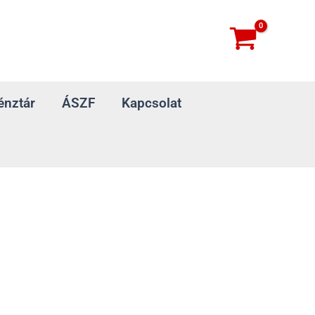
énztár
ÁSZF
Kapcsolat