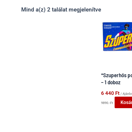
Sorted
Mind a(z) 2 találat megjelenítve
by
latest
*Szuperhős p
– 1 doboz
6 440
Ft
/ Ajánlo
Kosá
9890.-Ft