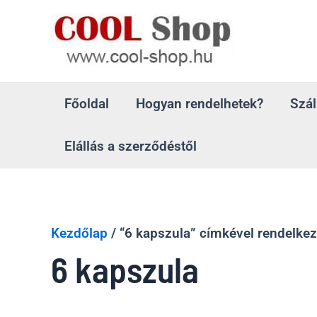
Skip
to
content
Főoldal
Hogyan rendelhetek?
Szál
Elállás a szerződéstől
Kezdőlap
/ “6 kapszula” címkével rendelke
6 kapszula